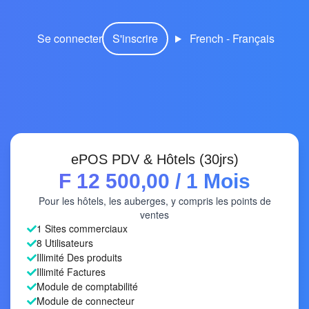
Se connecter
S'inscrire
French - Français
ePOS PDV & Hôtels (30jrs)
F 12 500,00
/ 1 Mois
Pour les hôtels, les auberges, y compris les points de
ventes
1 Sites commerciaux
8 Utilisateurs
Illimité Des produits
Illimité Factures
Module de comptabilité
Module de connecteur