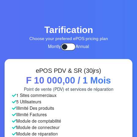
Tarification
Choose your prefered ePOS pricing plan
Montly
Annual
ePOS PDV & SR (30jrs)
F 10 000,00
/ 1 Mois
Point de vente (PDV) et services de réparation
1 Sites commerciaux
5 Utilisateurs
Illimité Des produits
Illimité Factures
Module de comptabilité
Module de connecteur
Module de réparation